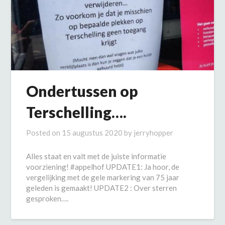
Ondertussen op
Terschelling….
Posted on
15 augustus 2020
by
jerryhopper
Alles staat en valt met de juiste informatie
voorziening! #appelhof UPDATE1: Ja hoor, de
vergelijking met de gele markering van 75 jaar
geleden is gemaakt! UPDATE2 : Over sterren
gesproken….