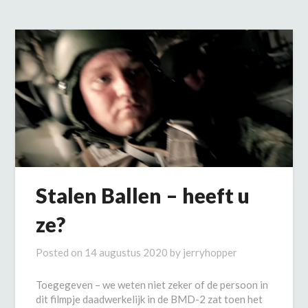
Stalen Ballen – heeft u
ze?
Posted on
14 augustus 2020
by
jerryhopper
Toegegeven – we weten niet zeker of de persoon in
dit filmpje daadwerkelijk in de BMD-2 zat toen het