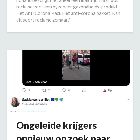
reclame voor een byzonder gezondheids-produkt.
Het Anti Corona Pack Het anti-corona pakket. Kan
dit soort reclame zomaar?
Ongeleide krijgers
opnieuw op zoek naar