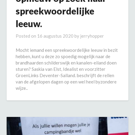
spreekwoordelijke
leeuw.
Posted on
16 augustus 2020
by
jerryhopper
Mocht iemand een spreekwoordelijke leeuw in bezit
hebben, kunt u deze zo spoedig mogelijk naar de
brandhaarden schilderswijk en kanalen-eiland doen
sturen? Saskia van Elst, Idealist en voorzitter
GroenLinks Deventer-Salland. beschrijft de rellen
van de afgelopen dagen op een wel heel byzondere
wijze..