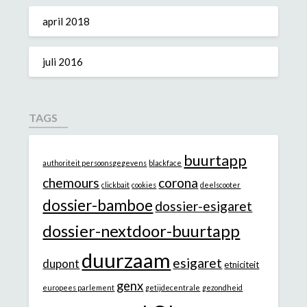
april 2018
juli 2016
TAGS
buurtapp
authoriteit persoonsgegevens
blackface
chemours
corona
clickbait
cookies
deelscooter
dossier-bamboe
dossier-esigaret
dossier-nextdoor-buurtapp
duurzaam
esigaret
dupont
etniciteit
genx
europees parlement
getijdecentrale
gezondheid