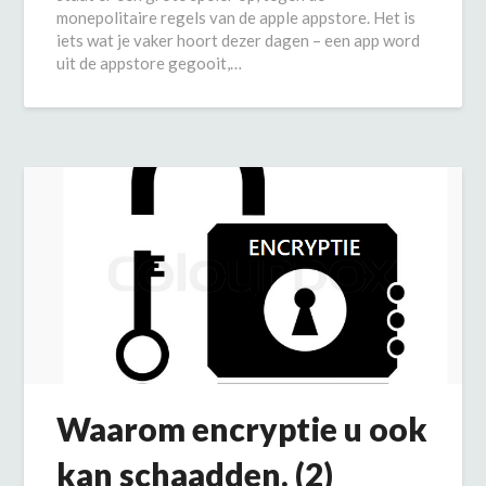
monepolitaire regels van de apple appstore. Het is
iets wat je vaker hoort dezer dagen – een app word
uit de appstore gegooit,…
Waarom encryptie u ook
kan schaadden. (2)