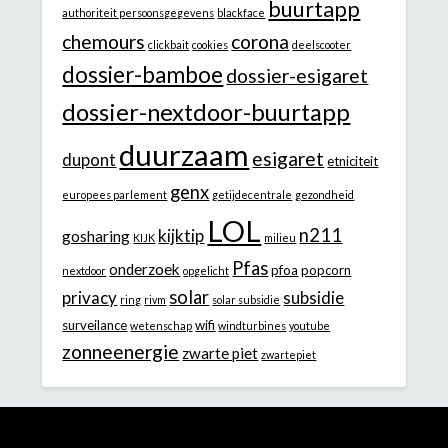
buurtapp
authoriteit persoonsgegevens
blackface
chemours
corona
clickbait
cookies
deelscooter
dossier-bamboe
dossier-esigaret
dossier-nextdoor-buurtapp
duurzaam
esigaret
dupont
etniciteit
genx
europees parlement
getijdecentrale
gezondheid
LOL
n211
kijktip
gosharing
KIJK
milieu
Pfas
onderzoek
pfoa
popcorn
nextdoor
opgelicht
solar
privacy
subsidie
ring
rivm
solar subsidie
surveilance
wifi
wetenschap
windturbines
youtube
zonneenergie
zwarte piet
zwartepiet