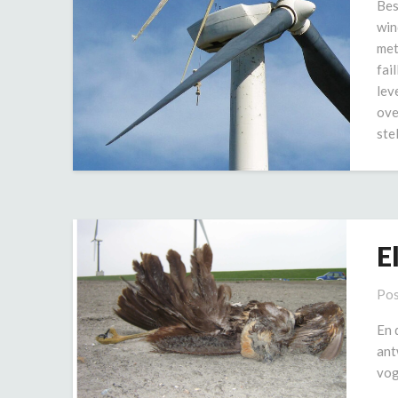
Bes
win
met
fai
lev
ove
ste
E
Pos
En 
ant
vog