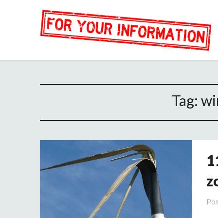
Tag:
wi
1
z
Pos