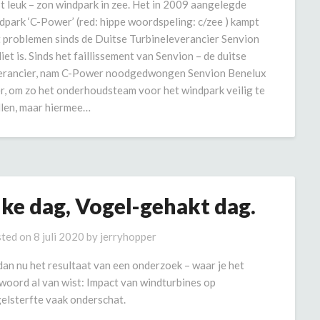
t leuk – zon windpark in zee. Het in 2009 aangelegde
dpark ‘C-Power’ (red: hippe woordspeling: c/zee ) kampt
 problemen sinds de Duitse Turbineleverancier Senvion
lliet is. Sinds het faillissement van Senvion – de duitse
erancier, nam C-Power noodgedwongen Senvion Benelux
r, om zo het onderhoudsteam voor het windpark veilig te
llen, maar hiermee…
lke dag, Vogel-gehakt dag.
ted on
8 juli 2020
by
jerryhopper
dan nu het resultaat van een onderzoek – waar je het
woord al van wist: Impact van windturbines op
elsterfte vaak onderschat.