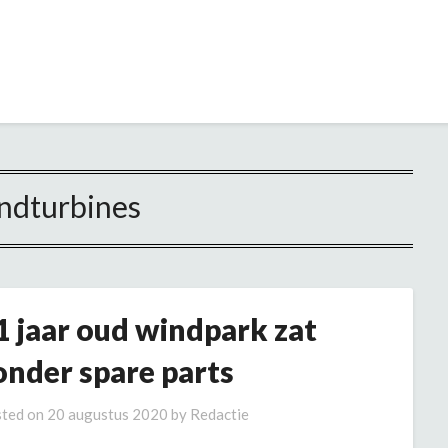
ndturbines
1 jaar oud windpark zat
onder spare parts
ted on
20 augustus 2020
by
Redactie