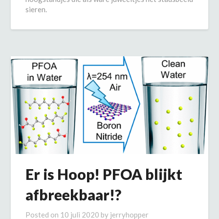
sieren.
Er is Hoop! PFOA blijkt
afbreekbaar!?
Posted on
10 juli 2020
by
jerryhopper