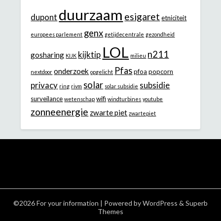
duurzaam
esigaret
dupont
etniciteit
genx
europees parlement
getijdecentrale
gezondheid
LOL
n211
kijktip
gosharing
KIJK
milieu
Pfas
onderzoek
pfoa
popcorn
nextdoor
opgelicht
solar
privacy
subsidie
ring
rivm
solar subsidie
surveilance
wifi
wetenschap
windturbines
youtube
zonneenergie
zwarte piet
zwartepiet
©2026 For your information
| Powered by
WordPress
&
Superb
Themes