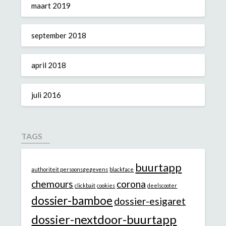
maart 2019
september 2018
april 2018
juli 2016
TAGS
buurtapp
authoriteit persoonsgegevens
blackface
chemours
corona
clickbait
cookies
deelscooter
dossier-bamboe
dossier-esigaret
dossier-nextdoor-buurtapp