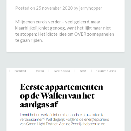
Posted on
25 november 2020
by
jerryhopper
Miljoenen euro’s verder – veel geleerd, maar
klaarblijkelijk niet genoeg, want het lijkt maar niet
te stoppen: Het idiote idee om OVER zonnepanelen
te gaan rijden.