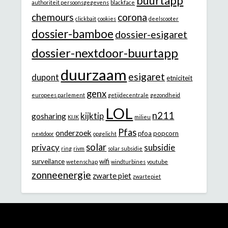
buurtapp
authoriteit persoonsgegevens
blackface
chemours
corona
clickbait
cookies
deelscooter
dossier-bamboe
dossier-esigaret
dossier-nextdoor-buurtapp
duurzaam
esigaret
dupont
etniciteit
genx
europees parlement
getijdecentrale
gezondheid
LOL
n211
kijktip
gosharing
KIJK
milieu
Pfas
onderzoek
pfoa
popcorn
nextdoor
opgelicht
solar
privacy
subsidie
ring
rivm
solar subsidie
surveilance
wifi
wetenschap
windturbines
youtube
zonneenergie
zwarte piet
zwartepiet