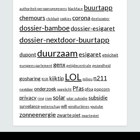
buurtapp
authoriteit persoonsgegevens
blackface
chemours
corona
clickbait
cookies
deelscooter
dossier-bamboe
dossier-esigaret
dossier-nextdoor-buurtapp
duurzaam
esigaret
dupont
etniciteit
genx
europees parlement
getijdecentrale
gezondheid
LOL
n211
kijktip
gosharing
KIJK
milieu
Pfas
onderzoek
pfoa
popcorn
nextdoor
opgelicht
solar
privacy
subsidie
ring
rivm
solar subsidie
surveilance
wifi
wetenschap
windturbines
youtube
zonneenergie
zwarte piet
zwartepiet