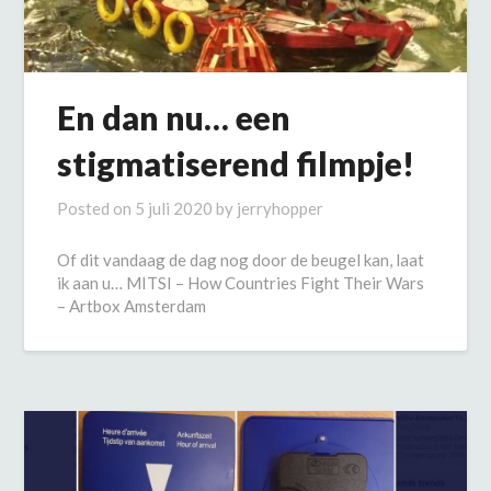
En dan nu… een
stigmatiserend filmpje!
Posted on
5 juli 2020
by
jerryhopper
Of dit vandaag de dag nog door de beugel kan, laat
ik aan u… MITSI – How Countries Fight Their Wars
– Artbox Amsterdam