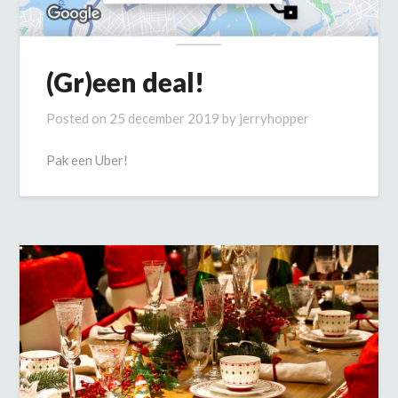
(Gr)een deal!
Posted on
25 december 2019
by
jerryhopper
Pak een Uber!