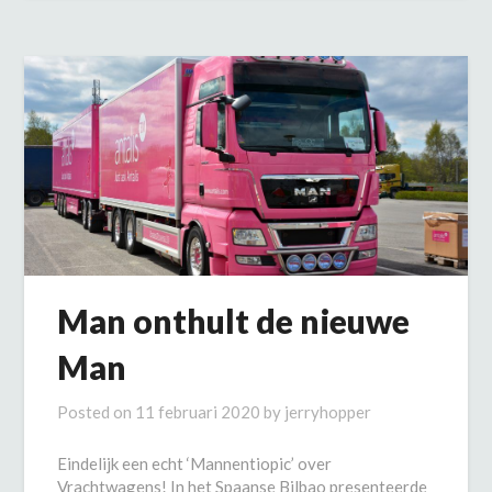
Man onthult de nieuwe
Man
Posted on
11 februari 2020
by
jerryhopper
Eindelijk een echt ‘Mannentiopic’ over
Vrachtwagens! In het Spaanse Bilbao presenteerde