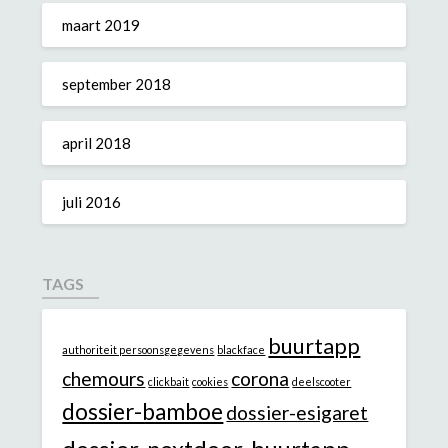
maart 2019
september 2018
april 2018
juli 2016
TAGS
buurtapp
authoriteit persoonsgegevens
blackface
chemours
corona
clickbait
cookies
deelscooter
dossier-bamboe
dossier-esigaret