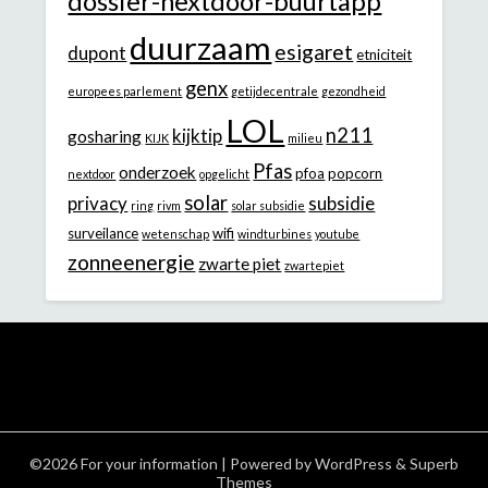
dossier-nextdoor-buurtapp
duurzaam
esigaret
dupont
etniciteit
genx
europees parlement
getijdecentrale
gezondheid
LOL
n211
kijktip
gosharing
KIJK
milieu
Pfas
onderzoek
pfoa
popcorn
nextdoor
opgelicht
solar
privacy
subsidie
ring
rivm
solar subsidie
surveilance
wifi
wetenschap
windturbines
youtube
zonneenergie
zwarte piet
zwartepiet
©2026 For your information
| Powered by
WordPress
&
Superb
Themes