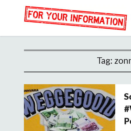
Tag:
zon
S
#
P