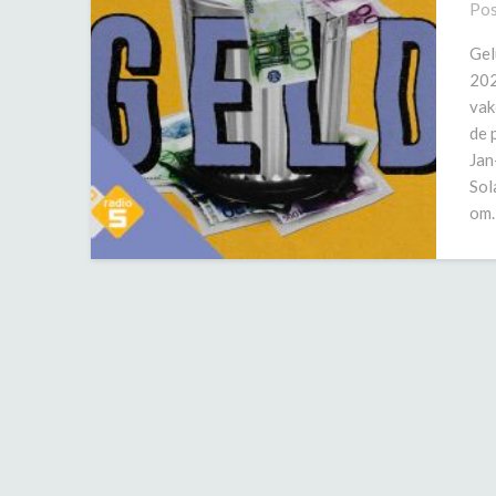
Pos
Gel
202
vak
de 
Jan
Sol
om