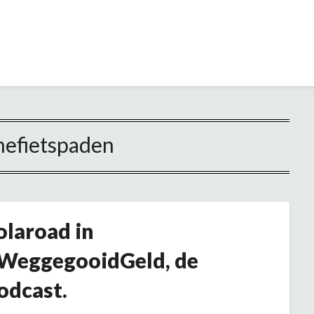
nefietspaden
olaroad in
WeggegooidGeld, de
odcast.