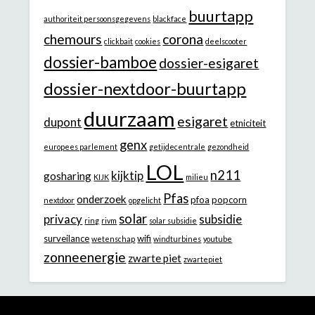
buurtapp
authoriteit persoonsgegevens
blackface
chemours
corona
clickbait
cookies
deelscooter
dossier-bamboe
dossier-esigaret
dossier-nextdoor-buurtapp
duurzaam
esigaret
dupont
etniciteit
genx
europees parlement
getijdecentrale
gezondheid
LOL
n211
kijktip
gosharing
KIJK
milieu
Pfas
onderzoek
pfoa
popcorn
nextdoor
opgelicht
solar
privacy
subsidie
ring
rivm
solar subsidie
surveilance
wifi
wetenschap
windturbines
youtube
zonneenergie
zwarte piet
zwartepiet