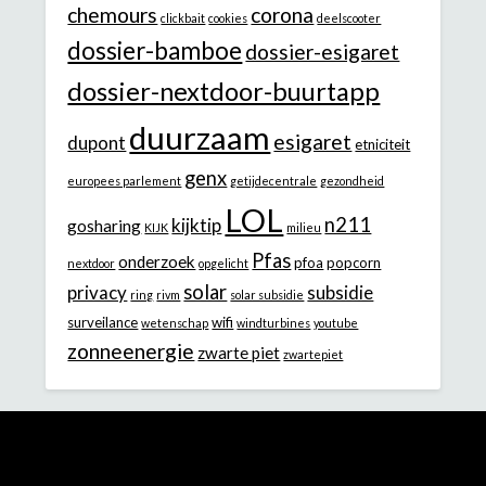
chemours
corona
clickbait
cookies
deelscooter
dossier-bamboe
dossier-esigaret
dossier-nextdoor-buurtapp
duurzaam
esigaret
dupont
etniciteit
genx
europees parlement
getijdecentrale
gezondheid
LOL
n211
kijktip
gosharing
KIJK
milieu
Pfas
onderzoek
pfoa
popcorn
nextdoor
opgelicht
solar
privacy
subsidie
ring
rivm
solar subsidie
surveilance
wifi
wetenschap
windturbines
youtube
zonneenergie
zwarte piet
zwartepiet