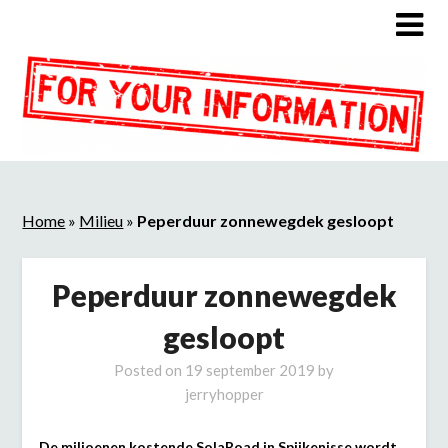
Home
»
Milieu
»
Peperduur zonnewegdek gesloopt
Peperduur zonnewegdek
gesloopt
Posted on
19 september 2019
by
jerryhopper
De miljoenen kostende SolaRoad in Spijkenisse wordt