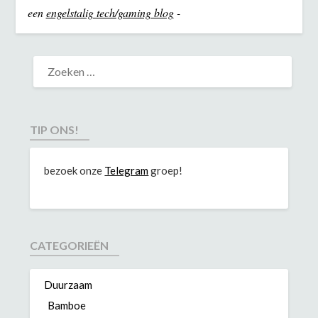
een
engelstalig tech/gaming blog
-
TIP ONS!
bezoek onze
Telegram
groep!
CATEGORIEËN
Duurzaam
Bamboe