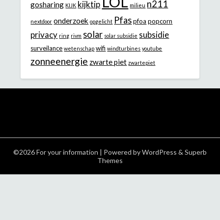
LOL
n211
kijktip
gosharing
KIJK
milieu
Pfas
onderzoek
pfoa
popcorn
nextdoor
opgelicht
solar
privacy
subsidie
ring
rivm
solar subsidie
surveilance
wifi
wetenschap
windturbines
youtube
zonneenergie
zwarte piet
zwartepiet
©2026 For your information
| Powered by
WordPress
&
Superb
Themes