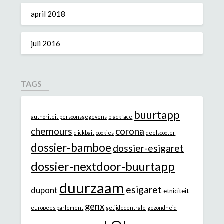
april 2018
juli 2016
TAGS
buurtapp
authoriteit persoonsgegevens
blackface
chemours
corona
clickbait
cookies
deelscooter
dossier-bamboe
dossier-esigaret
dossier-nextdoor-buurtapp
duurzaam
esigaret
dupont
etniciteit
genx
europees parlement
getijdecentrale
gezondheid