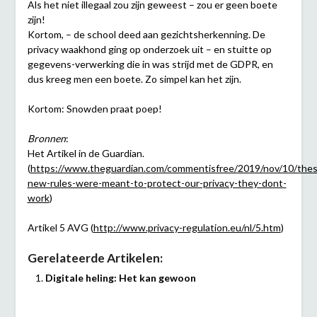
Als het niet illegaal zou zijn geweest – zou er geen boete
zijn!
Kortom, – de school deed aan gezichtsherkenning. De
privacy waakhond ging op onderzoek uit – en stuitte op
gegevens-verwerking die in was strijd met de GDPR, en
dus kreeg men een boete. Zo simpel kan het zijn.
Kortom: Snowden praat poep!
Bronnen
:
Het Artikel in de Guardian.
(
https://www.theguardian.com/commentisfree/2019/nov/10/thes
new-rules-were-meant-to-protect-our-privacy-they-dont-
work
)
Artikel 5 AVG (
http://www.privacy-regulation.eu/nl/5.htm
)
Gerelateerde Artikelen:
Digitale heling: Het kan gewoon