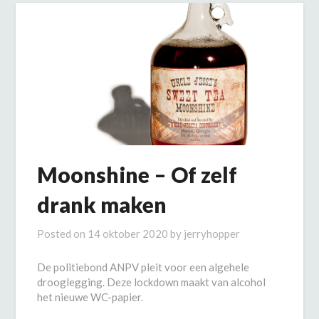
Moonshine – Of zelf
drank maken
Posted on
14 oktober 2020
by
jerryhopper
De politiebond ANPV pleit voor een algehele
drooglegging. Deze lockdown maakt van alcohol
het nieuwe WC-papier.