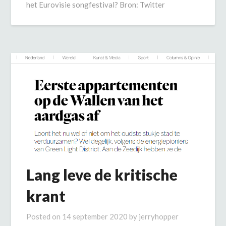
het Eurovisie songfestival? Bron: Twitter
Lang leve de kritische
krant
Posted on
14 september 2020
by
jerryhopper