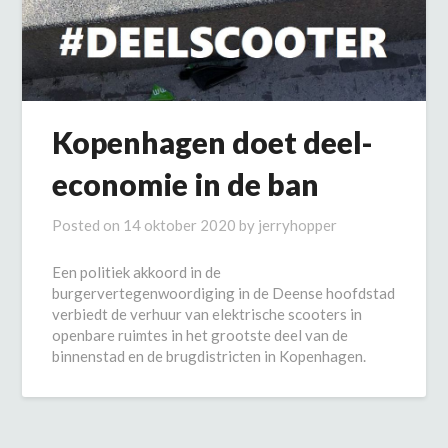
Kopenhagen doet deel-
economie in de ban
Posted on
14 oktober 2020
by
jerryhopper
Een politiek akkoord in de
burgervertegenwoordiging in de Deense hoofdstad
verbiedt de verhuur van elektrische scooters in
openbare ruimtes in het grootste deel van de
binnenstad en de brugdistricten in Kopenhagen.