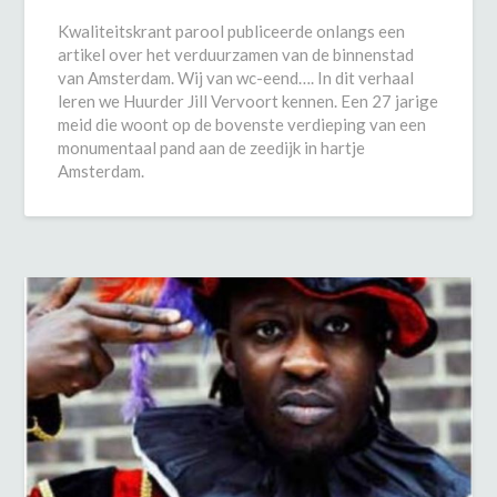
Kwaliteitskrant parool publiceerde onlangs een
artikel over het verduurzamen van de binnenstad
van Amsterdam. Wij van wc-eend…. In dit verhaal
leren we Huurder Jill Vervoort kennen. Een 27 jarige
meid die woont op de bovenste verdieping van een
monumentaal pand aan de zeedijk in hartje
Amsterdam.