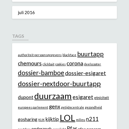
juli 2016
TAGS
buurtapp
authoriteit persoonsgegevens
blackface
chemours
corona
clickbait
cookies
deelscooter
dossier-bamboe
dossier-esigaret
dossier-nextdoor-buurtapp
duurzaam
esigaret
dupont
etniciteit
genx
europees parlement
getijdecentrale
gezondheid
LOL
n211
kijktip
gosharing
KIJK
milieu
Pfas
onderzoek
pfoa
popcorn