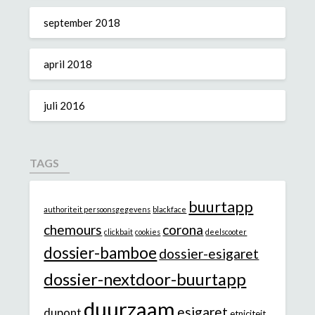
september 2018
april 2018
juli 2016
TAGS
buurtapp
authoriteit persoonsgegevens
blackface
chemours
corona
clickbait
cookies
deelscooter
dossier-bamboe
dossier-esigaret
dossier-nextdoor-buurtapp
duurzaam
esigaret
dupont
etniciteit