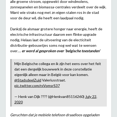
alle groene stroom, opgewekt door windmolens,
zonnepanelen en biomassa-centrales verdeelt over de wijk.
Want wie straks nog met zn eigen stalen ros in de stad
voor de deur wil, die heeft een laadpaal nodig.
Dankzij de alsmaar grotere honger naar energie, heeft de
electrische infrastructuur daarom een flinke upgrade
nodig, Helaas laat de uitvoering van de electiciteit
distributie-gebouwtjes soms nog wel wat te wensen
over….
er word al gesproken over ‘belgische toestanden’
Mijn Belgische collega en ik zijn het eens over het feit
dat een dergelijk bouwwerk in deze constellatie
eigenlijk alleen maar in België voor kan komen.
@StadsdeelZuid
Valeriusstraat.
pic.twitter.com/rxVomsrS37
— Henk van Dijk ???? (@Henkvan85116260)
July 22,
2020
Geruchten dat je mobiele telefoon draadloos opgeladen