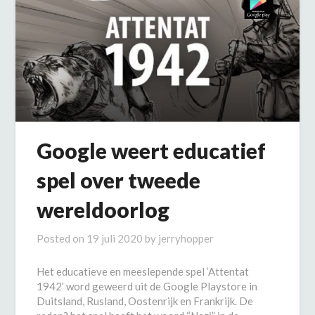
Google weert educatief
spel over tweede
wereldoorlog
Posted on
19 juli 2020
by
jerryhopper
Het educatieve en meeslepende spel ‘Attentat
1942’ word geweerd uit de Google Playstore in
Duitsland, Rusland, Oostenrijk en Frankrijk. De