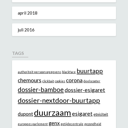
april 2018
juli 2016
TAGS
buurtapp
authoriteit persoonsgegevens
blackface
chemours
corona
clickbait
cookies
deelscooter
dossier-bamboe
dossier-esigaret
dossier-nextdoor-buurtapp
duurzaam
esigaret
dupont
etniciteit
genx
europees parlement
getijdecentrale
gezondheid