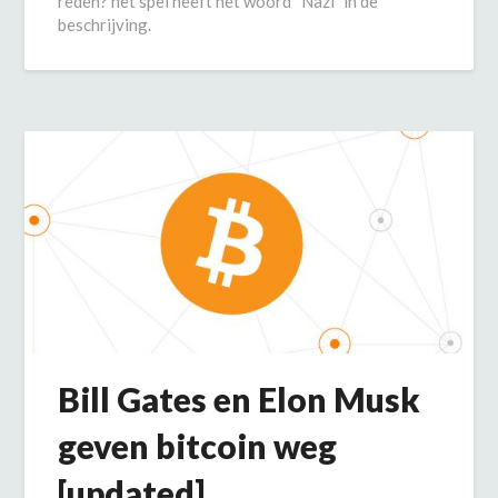
reden? het spel heeft het woord “Nazi” in de
beschrijving.
Bill Gates en Elon Musk
geven bitcoin weg
[updated]