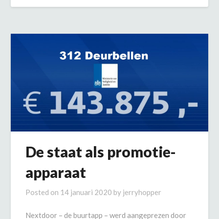
De staat als promotie-
apparaat
Posted on
14 januari 2020
by
jerryhopper
Nextdoor – de buurtapp – werd aangeprezen door