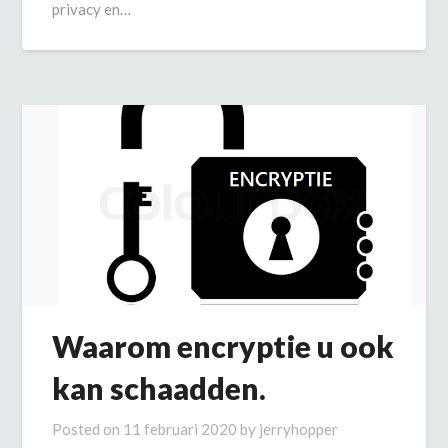
privacy en…
Waarom encryptie u ook
kan schaadden.
Posted on
11 februari 2020
by
jerryhopper