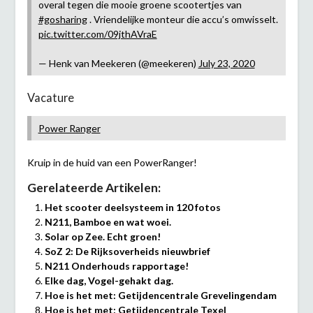
overal tegen die mooie groene scootertjes van
#gosharing
. Vriendelijke monteur die accu’s omwisselt.
pic.twitter.com/09jthAVraE
— Henk van Meekeren (@meekeren)
July 23, 2020
Vacature
Power Ranger
Kruip in de huid van een PowerRanger!
Gerelateerde Artikelen:
Het scooter deelsysteem in 120 fotos
N211, Bamboe en wat woei.
Solar op Zee. Echt groen!
SoZ 2: De Rijksoverheids nieuwbrief
N211 Onderhouds rapportage!
Elke dag, Vogel-gehakt dag.
Hoe is het met: Getijdencentrale Grevelingendam
Hoe is het met: Getijdencentrale Texel