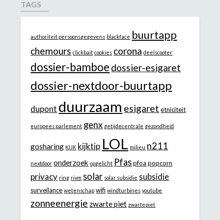
TAGS
buurtapp
authoriteit persoonsgegevens
blackface
chemours
corona
clickbait
cookies
deelscooter
dossier-bamboe
dossier-esigaret
dossier-nextdoor-buurtapp
duurzaam
esigaret
dupont
etniciteit
genx
europees parlement
getijdecentrale
gezondheid
LOL
n211
kijktip
gosharing
KIJK
milieu
Pfas
onderzoek
pfoa
popcorn
nextdoor
opgelicht
solar
privacy
subsidie
ring
rivm
solar subsidie
surveilance
wifi
wetenschap
windturbines
youtube
zonneenergie
zwarte piet
zwartepiet